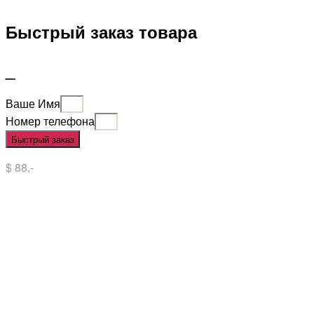
Быстрый заказ товара
_
Ваше Имя
Номер телефона
Быстрый заказ
$ 88,-
Situs Slot
Slot
Slot Online
Slot Gacor
Slot Gacor Hari Ini
Situs Slot Gacor
Situs Slot Online
Judi Slot
Judi Slot Online
Link Slot