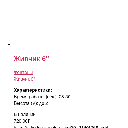
Живчик 6″
Фонтаны
Живчик 6"
Характеристики:
Время работы (сек.): 25-30
Высота (м): до 2
В наличии
720.00
₽
https://orfvideo.synology.me/20_21/P4068.mp4