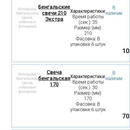
Бенгальские
В
Хлопушки,
Характеристики:
свечи 210
наличии
бенгальские
Время работы
свечи,
Экстра
(сек.): 35
небесные
фонарики
Размер (мм):
210
Фасовка: В
упаковке 6 штук
10
Свеча
В
Хлопушки,
Характеристики:
бенгальская
наличии
бенгальские
Время работы
свечи,
170
(сек.): 30
небесные
фонарики
Размер (мм):
170
Фасовка: В
упаковке 6 штук
70