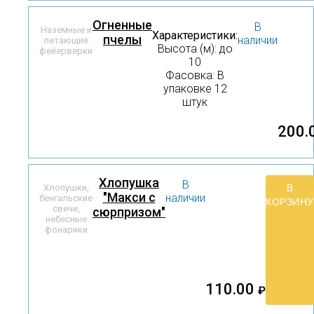
Огненные
В
Наземные и
Характеристики:
пчелы
наличии
летающие
Высота (м): до
фейерверки
10
Фасовка: В
упаковке 12
штук
200.
Хлопушка
В
В
Хлопушки,
"Макси с
наличии
бенгальские
КОРЗИНУ
свечи,
сюрпризом"
небесные
фонарики
110.00
₽