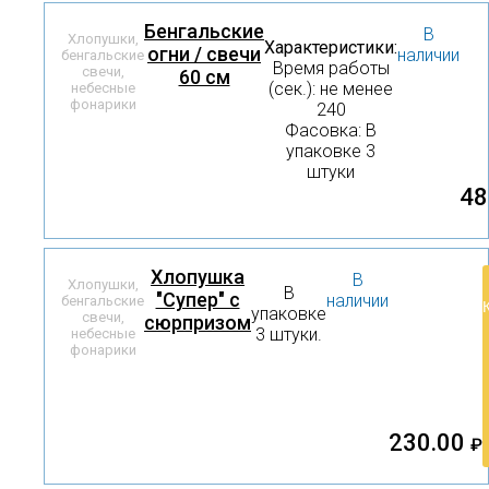
Бенгальские
В
Хлопушки,
Характеристики:
огни / свечи
наличии
бенгальские
Время работы
свечи,
60 см
(сек.): не менее
небесные
фонарики
240
Фасовка: В
упаковке 3
штуки
48
Хлопушка
В
Хлопушки,
В
"Супер" с
наличии
бенгальские
упаковке
свечи,
сюрпризом
3 штуки.
небесные
фонарики
230.00
₽