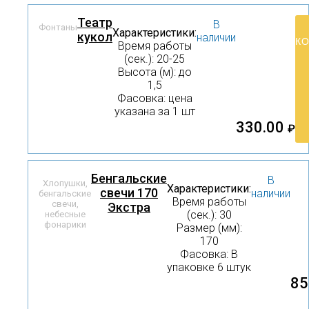
Театр
В
Фонтаны
Характеристики:
кукол
наличии
КО
Время работы
(сек.): 20-25
Высота (м): до
1,5
Фасовка: цена
указана за 1 шт
330.00
₽
Бенгальские
В
Хлопушки,
Характеристики:
свечи 170
наличии
бенгальские
Время работы
свечи,
Экстра
(сек.): 30
небесные
фонарики
Размер (мм):
170
Фасовка: В
упаковке 6 штук
85