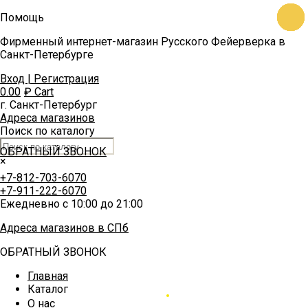
https
https
https
https
https
https:
https
Помощь
https
https
https
bh4Y
https
rC2A
https
https
https
Фирменный интернет-магазин Русского Фейерверка в
bh4Y
rC2A
Санкт-Петербурге
Вход | Регистрация
0.00
₽
Cart
г. Санкт-Петербург
Адреса магазинов
Поиск по каталогу
ОБРАТНЫЙ ЗВОНОК
×
+7-812-703-6070
+7-911-222-6070
Ежедневно с 10:00 до 21:00
Адреса магазинов в СПб
ОБРАТНЫЙ ЗВОНОК
Главная
Каталог
О нас