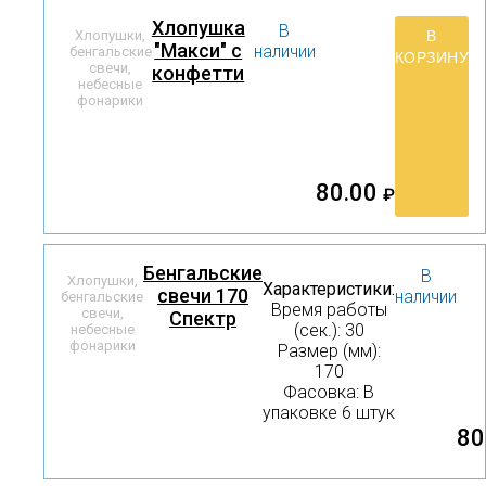
Хлопушка
В
В
Хлопушки,
"Макси" с
наличии
бенгальские
КОРЗИНУ
свечи,
конфетти
небесные
фонарики
80.00
₽
Бенгальские
В
Хлопушки,
Характеристики:
свечи 170
наличии
бенгальские
Время работы
свечи,
Спектр
(сек.): 30
небесные
фонарики
Размер (мм):
170
Фасовка: В
упаковке 6 штук
80