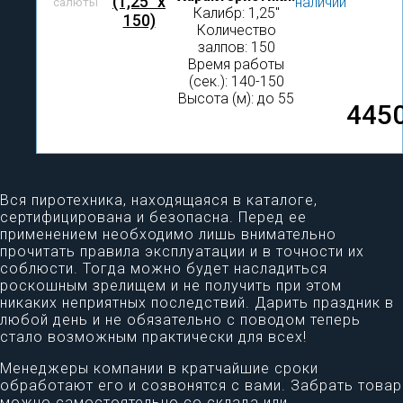
(1,25" х
наличии
салюты
Калибр: 1,25″
150)
Количество
залпов: 150
Время работы
(сек.): 140-150
Высота (м): до 55
445
Вся пиротехника, находящаяся в каталоге,
сертифицирована и безопасна. Перед ее
применением необходимо лишь внимательно
прочитать правила эксплуатации и в точности их
соблюсти. Тогда можно будет насладиться
роскошным зрелищем и не получить при этом
никаких неприятных последствий. Дарить праздник в
любой день и не обязательно с поводом теперь
стало возможным практически для всех!
Менеджеры компании в кратчайшие сроки
обработают его и созвонятся с вами. Забрать товар
можно самостоятельно со склада или