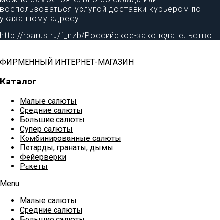
воспользоваться услугой доставки курьером по
указанному адресу.
http://rparus.ru/f_nzb/Российское-законодательство
ФИРМЕННЫЙ ИНТЕРНЕТ-МАГАЗИН
Каталог
Малые салюты
Средние салюты
Большие салюты
Супер салюты
Комбинированные салюты
Петарды, гранаты, дымы
Фейерверки
Ракеты
Menu
Малые салюты
Средние салюты
Большие салюты