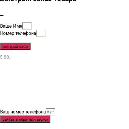
_
Ваше Имя
Номер телефона
Быстрый заказ
$ 88,-
Situs Slot
Slot
Slot Online
Slot Gacor
Slot Gacor Hari Ini
Situs Slot Gacor
Situs Slot Online
Judi Slot
Judi Slot Online
Link Slot
Ваш номер телефона
Заказать обратный звонок