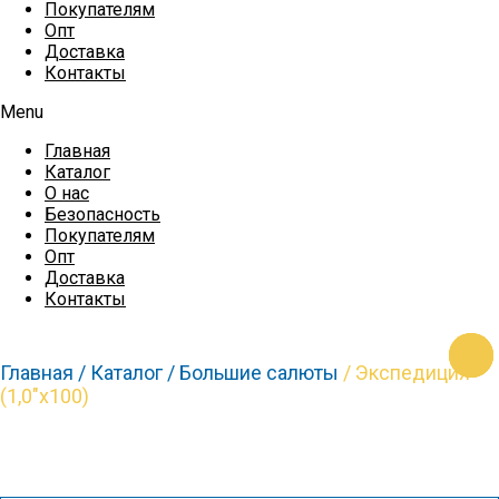
Покупателям
Опт
Доставка
Контакты
Menu
Главная
Каталог
О нас
Безопасность
Покупателям
Опт
Доставка
Контакты
https
https
https
https
https
Главная /
Каталог /
Большие салюты
/ Экспедиция
(1,0″х100)