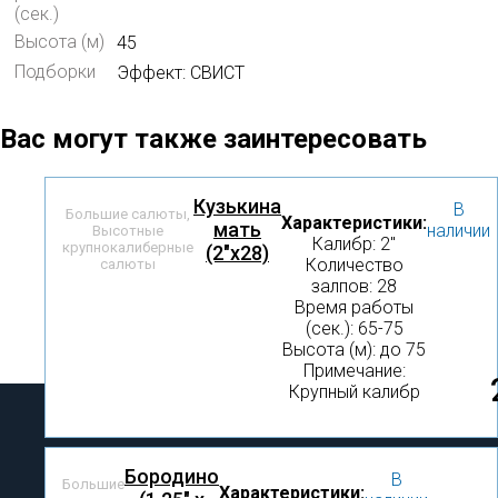
(сек.)
Высота (м)
45
Подборки
Эффект: СВИСТ
Вас могут также заинтересовать
Кузькина
В
Большие салюты
,
Характеристики:
мать
наличии
Высотные
Калибр: 2″
крупнокалиберные
(2"х28)
Количество
салюты
залпов: 28
Время работы
(сек.): 65-75
Высота (м): до 75
Примечание:
Крупный калибр
Бородино
В
Большие
Характеристики: