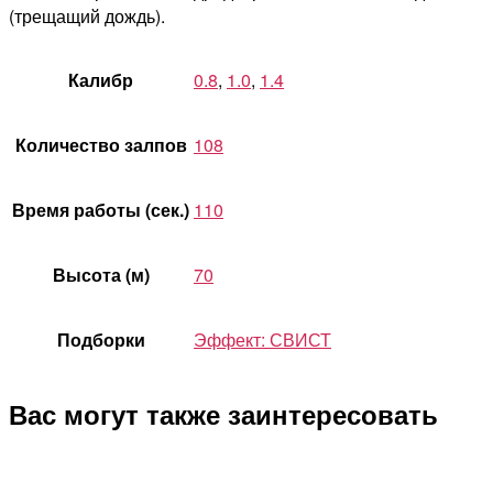
(трещащий дождь).
Калибр
0.8
,
1.0
,
1.4
Количество залпов
108
Время работы (сек.)
110
Высота (м)
70
Подборки
Эффект: СВИСТ
Вас могут также заинтересовать