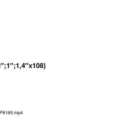
″;1″;1,4″х108)
1/P8165.mp4