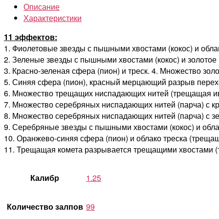
Описание
Характеристики
11 эффектов:
1. Фиолетовые звезды с пышными хвостами (кокос) и обла
2. Зеленые звезды с пышными хвостами (кокос) и золотое
3. Красно-зеленая сфера (пион) и треск. 4. Множество зо
5. Синяя сфера (пион), красный мерцающий разрыв перехо
6. Множество трещащих ниспадающих нитей (трещащая ива
7. Множество серебряных ниспадающих нитей (парча) с к
8. Множество серебряных ниспадающих нитей (парча) с зе
9. Серебряные звезды с пышными хвостами (кокос) и обла
10. Оранжево-синяя сфера (пион) и облако треска (треща
11. Трещащая комета разрывается трещащими хвостами (
Калибр
1.25
Количество залпов
99