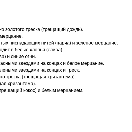
ко золотого треска (трещащий дождь).
 мерцание.
лотых ниспадающих нитей (парча) и зеленое мерцание.
дит в белые хлопья (слива).
) и синие огни.
расными звездами на концах и белое мерцание.
леными звездами на концах и треск.
ко треска (трещащая хризантема).
щая хризантема).
трещащий кокос) и белым мерцанием.