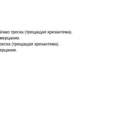
лако треска (трещащая хризантема).
 мерцание.
треска (трещащая хризантема).
ерцание.