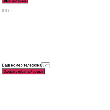
Быстрый заказ
$ 88,-
Situs Slot
Slot
Slot Online
Slot Gacor
Slot Gacor Hari Ini
Situs Slot Gacor
Situs Slot Online
Judi Slot
Judi Slot Online
Link Slot
Ваш номер телефона
Заказать обратный звонок