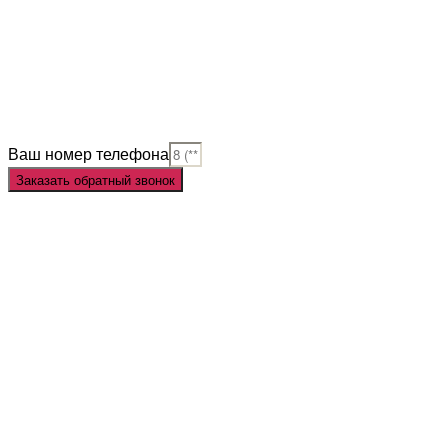
Slot Online
Slot Gacor
Slot Gacor Hari Ini
Situs Slot Gacor
Situs Slot Online
Judi Slot
Judi Slot Online
Link Slot
Ваш номер телефона
Заказать обратный звонок