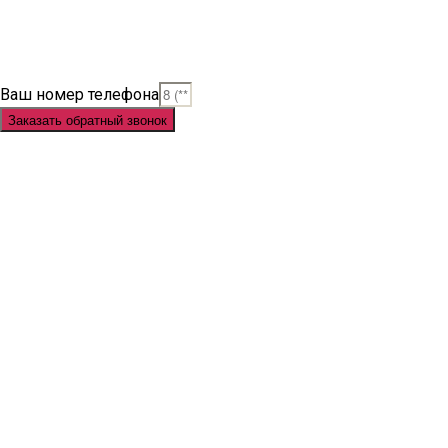
Situs Slot Gacor
Situs Slot Online
Judi Slot
Judi Slot Online
Link Slot
Ваш номер телефона
Заказать обратный звонок