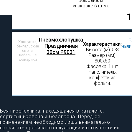
Фасовка: В
упаковке 6 штук
1
Пневмохлопушка
В
Хлопушки,
Характеристики:
Праздничная
нали
бенгальские
Высота (м): 5-8
свечи,
30см Р9031
Размер (мм):
небесные
фонарики
300х50
Фасовка: 1 шт
Наполнитель:
конфетти из
фольги.
Вся пиротехника, находящаяся в каталоге,
сертифицирована и безопасна. Перед ее
применением необходимо лишь внимательно
прочитать правила эксплуатации и в точности их