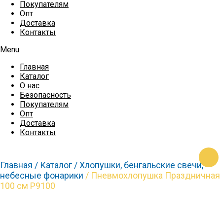
Покупателям
Опт
Доставка
Контакты
Menu
Главная
Каталог
О нас
Безопасность
Покупателям
Опт
Доставка
Контакты
https
https
Главная /
Каталог /
Хлопушки, бенгальские свечи,
небесные фонарики
/ Пневмохлопушка Праздничная
100 см Р9100