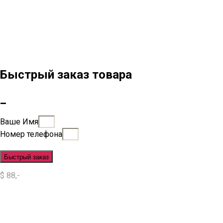
Быстрый заказ товара
_
Ваше Имя
Номер телефона
Быстрый заказ
$ 88,-
Situs Slot
Slot
Slot Online
Slot Gacor
Slot Gacor Hari Ini