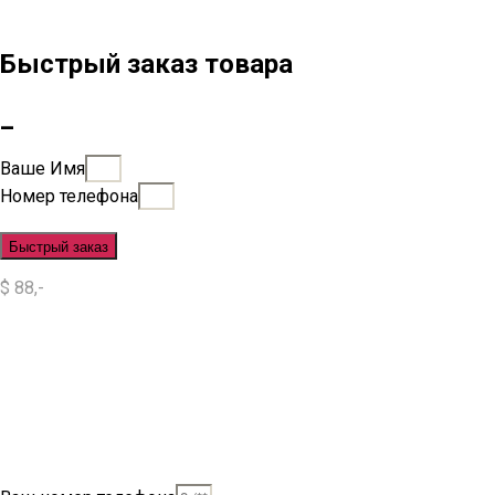
Быстрый заказ товара
_
Ваше Имя
Номер телефона
Быстрый заказ
$ 88,-
Situs Slot
Slot
Slot Online
Slot Gacor
Slot Gacor Hari Ini
Situs Slot Gacor
Situs Slot Online
Judi Slot
Judi Slot Online
Link Slot