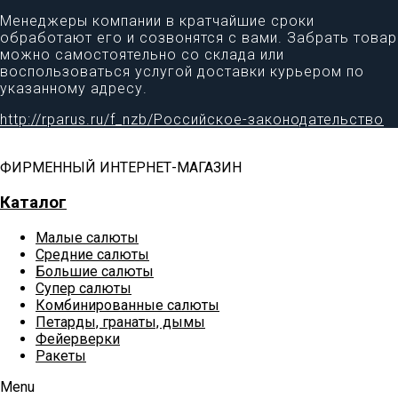
Менеджеры компании в кратчайшие сроки
обработают его и созвонятся с вами. Забрать товар
можно самостоятельно со склада или
воспользоваться услугой доставки курьером по
указанному адресу.
http://rparus.ru/f_nzb/Российское-законодательство
ФИРМЕННЫЙ ИНТЕРНЕТ-МАГАЗИН
Каталог
Малые салюты
Средние салюты
Большие салюты
Супер салюты
Комбинированные салюты
Петарды, гранаты, дымы
Фейерверки
Ракеты
Menu