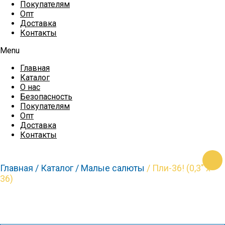
Покупателям
Опт
Доставка
Контакты
Menu
Главная
Каталог
О нас
Безопасность
Покупателям
Опт
Доставка
Контакты
https
Главная /
Каталог /
Малые салюты
/ Пли-36! (0,3″ х
36)