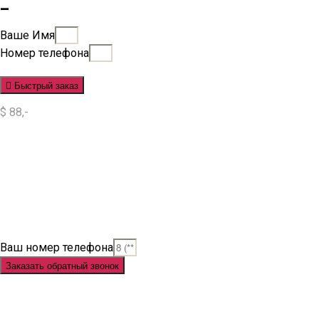
_
Ваше Имя
Номер телефона
Быстрый заказ
$ 88,-
Situs Slot
Slot
Slot Online
Slot Gacor
Slot Gacor Hari Ini
Situs Slot Gacor
Situs Slot Online
Judi Slot
Judi Slot Online
Link Slot
Ваш номер телефона
Заказать обратный звонок