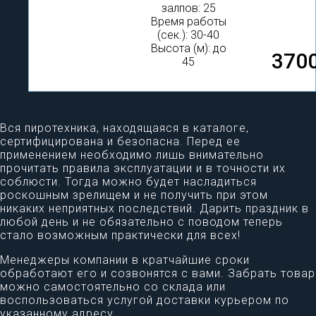
залпов: 25
Время работы
(сек.): 30-40
Высота (м): до
3700
45
Вся пиротехника, находящаяся в каталоге,
сертифицирована и безопасна. Перед ее
применением необходимо лишь внимательно
прочитать правила эксплуатации и в точности их
соблюсти. Тогда можно будет насладиться
роскошным зрелищем и не получить при этом
никаких неприятных последствий. Дарить праздник в
любой день и не обязательно с поводом теперь
стало возможным практически для всех!
Менеджеры компании в кратчайшие сроки
обработают его и созвонятся с вами. Забрать товар
можно самостоятельно со склада или
воспользоваться услугой доставки курьером по
указанному адресу.