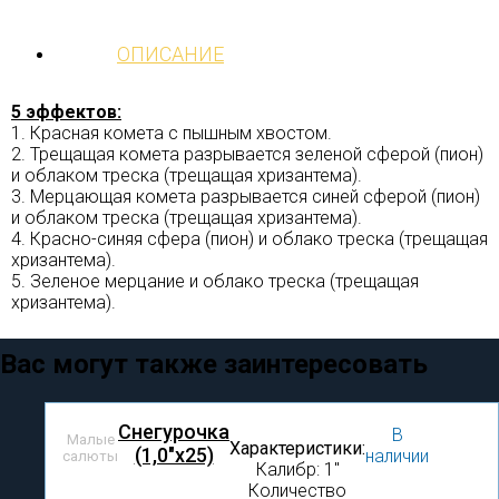
ОПИСАНИЕ
5 эффектов:
1. Красная комета с пышным хвостом.
2. Трещащая комета разрывается зеленой сферой (пион)
и облаком треска (трещащая хризантема).
3. Мерцающая комета разрывается синей сферой (пион)
и облаком треска (трещащая хризантема).
4. Красно-синяя сфера (пион) и облако треска (трещащая
хризантема).
5. Зеленое мерцание и облако треска (трещащая
хризантема).
Вас могут также заинтересовать
Снегурочка
В
Малые
Характеристики:
(1,0"х25)
наличии
салюты
Калибр: 1″
Количество