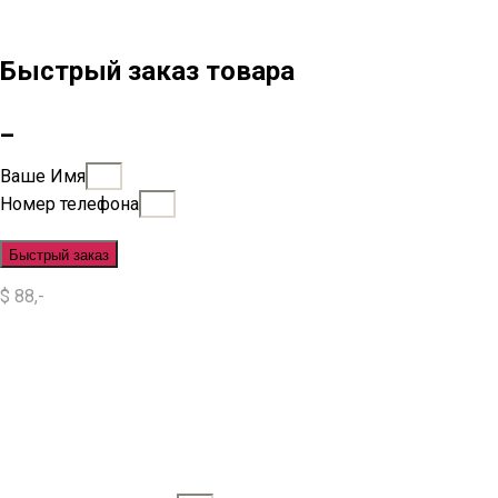
Быстрый заказ товара
_
Ваше Имя
Номер телефона
Быстрый заказ
$ 88,-
Situs Slot
Slot
Slot Online
Slot Gacor
Slot Gacor Hari Ini
Situs Slot Gacor
Situs Slot Online
Judi Slot
Judi Slot Online
Link Slot