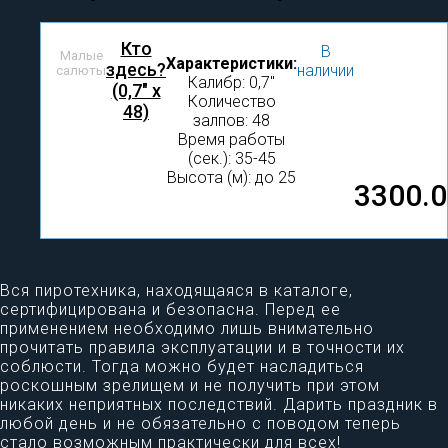
Кто
В
Малые
Характеристики:
здесь?
наличии
салюты
Калибр: 0,7″
(0,7" x
Количество
48)
залпов: 48
Время работы
(сек.): 35-45
Высота (м): до 25
3300.
Вся пиротехника, находящаяся в каталоге,
сертифицирована и безопасна. Перед ее
применением необходимо лишь внимательно
прочитать правила эксплуатации и в точности их
соблюсти. Тогда можно будет насладиться
роскошным зрелищем и не получить при этом
никаких неприятных последствий. Дарить праздник в
любой день и не обязательно с поводом теперь
стало возможным практически для всех!