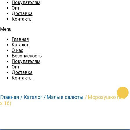
Покупателям
Опт
Доставка
Контакты
Menu
Главная
Каталог
О нас
Безопасность
Покупателям
Опт
Доставка
Контакты
https:
https
https
Главная /
Каталог /
Малые салюты
/ Морозушко (0,8″
х 16)