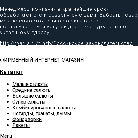
Менеджеры компании в кратчайшие сроки
обработают его и созвонятся с вами. Забрать товар
можно самостоятельно со склада или
воспользоваться услугой доставки курьером по
указанному адресу.
http://rparus.ru/f_nzb/Российское-законодательство
ФИРМЕННЫЙ ИНТЕРНЕТ-МАГАЗИН
Каталог
Малые салюты
Средние салюты
Большие салюты
Супер салюты
Комбинированные салюты
Петарды, гранаты, дымы
Фейерверки
Ракеты
Menu