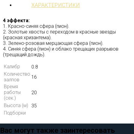
ХАРАКТЕРИСТИКИ
4 эффекта:
1. Красно-синяя сфера (пион).
2. Золотые хвосты с переходом в красные звезды
(красная хризантема).
3. Зелено-розовая мерцающая сфера (пион).
4. Синяя сфера (пион) и облако трещащих разрывов
(трещащий дождь).
Калибр
0.8
Количество
16
залпов
Время
работы
20
(сек.)
Высота (м)
35
Подборки
Вас могут также заинтересовать