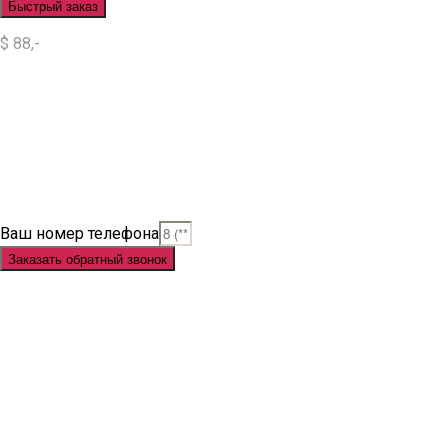
Быстрый заказ
$ 88,-
Situs Slot
Slot
Slot Online
Slot Gacor
Slot Gacor Hari Ini
Situs Slot Gacor
Situs Slot Online
Judi Slot
Judi Slot Online
Link Slot
Ваш номер телефона
Заказать обратный звонок