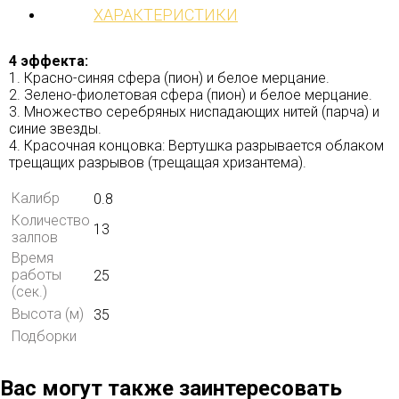
ХАРАКТЕРИСТИКИ
4 эффекта:
1. Красно-синяя сфера (пион) и белое мерцание.
2. Зелено-фиолетовая сфера (пион) и белое мерцание.
3. Множество серебряных ниспадающих нитей (парча) и
синие звезды.
4. Красочная концовка: Вертушка разрывается облаком
трещащих разрывов (трещащая хризантема).
Калибр
0.8
Количество
13
залпов
Время
работы
25
(сек.)
Высота (м)
35
Подборки
Вас могут также заинтересовать