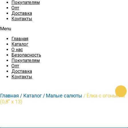
Покупателям
Опт
Доставка
Контакты
Menu
Главная
Каталог
О нас
Безопасность
Покупателям
Опт
Доставка
Контакты
https
https
https
https
https
Главная /
Каталог /
Малые салюты
/ Ёлка с огоньком
(0,8″ х 13)