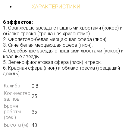
ХАРАКТЕРИСТИКИ
6 эффектов:
1. Оранжевые звезды с пышными хвостами (кокос) и
облако треска (трещащая хризантема).
2. Фиолетово-белая мерцающая сфера (пион).
3. Сине-белая мерцающая сфера (пион).
4. Серебряные звезды с пышными хвостами (кокос) и
красные звезды.
5. Зелено-фиолетовая сфера (пион) и треск.
6. Красная сфера (пион) и облако треска (трещащий
дождь).
Калибр
0.8
Количество
25
залпов
Время
работы
35
(сек.)
Высота (м)
40