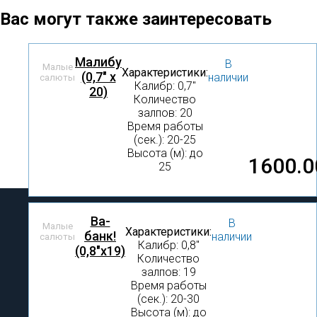
Вас могут также заинтересовать
Малибу
В
Малые
Характеристики:
(0,7" x
наличии
салюты
Калибр: 0,7″
20)
Количество
залпов: 20
Время работы
(сек.): 20-25
Высота (м): до
1600.0
25
Ва-
В
Малые
Характеристики:
банк!
наличии
салюты
Калибр: 0,8″
(0,8"х19)
Количество
залпов: 19
Время работы
(сек.): 20-30
Высота (м): до