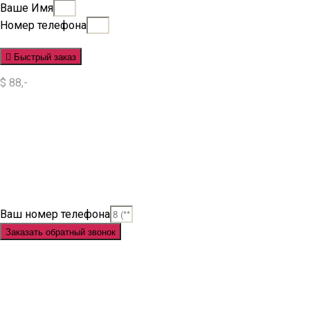
Ваше Имя
Номер телефона
Быстрый заказ
$ 88,-
Situs Slot
Slot
Slot Online
Slot Gacor
Slot Gacor Hari Ini
Situs Slot Gacor
Situs Slot Online
Judi Slot
Judi Slot Online
Link Slot
Ваш номер телефона
Заказать обратный звонок