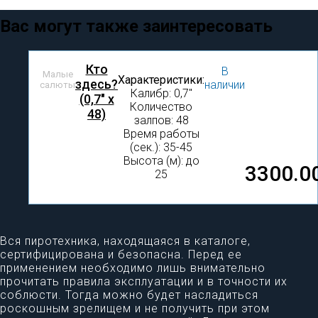
Вас могут также заинтересовать
Кто
В
Малые
Характеристики:
здесь?
наличии
салюты
Калибр: 0,7″
(0,7" x
Количество
48)
залпов: 48
Время работы
(сек.): 35-45
Высота (м): до
3300.0
25
Вся пиротехника, находящаяся в каталоге,
сертифицирована и безопасна. Перед ее
применением необходимо лишь внимательно
прочитать правила эксплуатации и в точности их
соблюсти. Тогда можно будет насладиться
роскошным зрелищем и не получить при этом