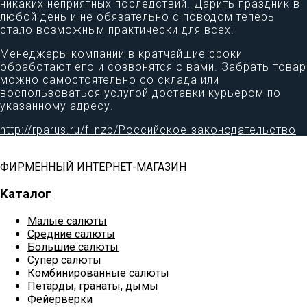
никаких неприятных последствий. Дарить праздник в
любой день и не обязательно с поводом теперь
стало возможным практически для всех!
Менеджеры компании в кратчайшие сроки
обработают его и созвонятся с вами. Забрать товар
можно самостоятельно со склада или
воспользоваться услугой доставки курьером по
указанному адресу.
http://rparus.ru/f_nzb/Российское-законодательство
ФИРМЕННЫЙ ИНТЕРНЕТ-МАГАЗИН
Каталог
Малые салюты
Средние салюты
Большие салюты
Супер салюты
Комбинированные салюты
Петарды, гранаты, дымы
Фейерверки