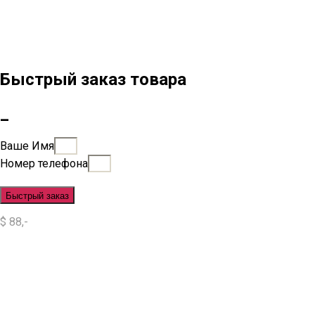
Быстрый заказ товара
_
Ваше Имя
Номер телефона
Быстрый заказ
$ 88,-
Situs Slot
Slot
Slot Online
Slot Gacor
Slot Gacor Hari Ini
Situs Slot Gacor
Situs Slot Online
Judi Slot