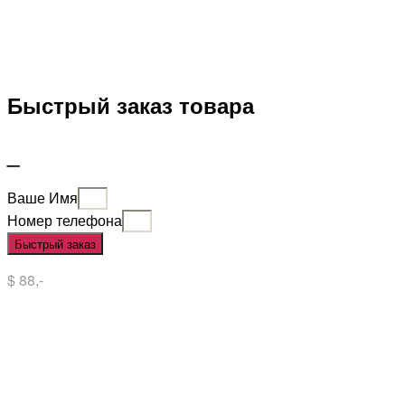
Быстрый заказ товара
_
Ваше Имя
Номер телефона
Быстрый заказ
$ 88,-
Situs Slot
Slot
Slot Online
Slot Gacor
Slot Gacor Hari Ini
Situs Slot Gacor
Situs Slot Online