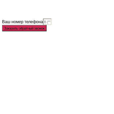
Judi Slot
Judi Slot Online
Link Slot
Ваш номер телефона
Заказать обратный звонок