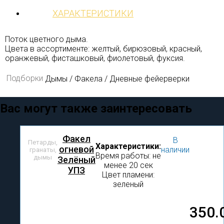
ХАРАКТЕРИСТИКИ
Поток цветного дыма.
Цвета в ассортименте: желтый, бирюзовый, красный,
оранжевый, фисташковый, фиолетовый, фуксия.
Подборки
Дымы / Факела / Дневные фейерверки
Вас могут также заинтересовать
Факел
В
Петарды,
Характеристики:
огневой
наличии
гранаты,
Время работы: не
дымы
Зелёный
менее 20 сек
УПЗ
Цвет пламени:
зеленый
350.