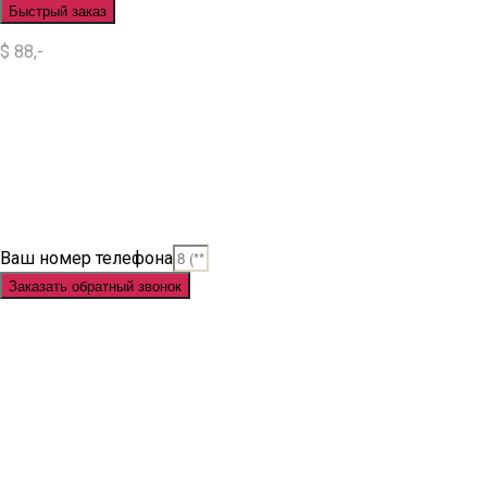
Быстрый заказ
$ 88,-
Situs Slot
Slot
Slot Online
Slot Gacor
Slot Gacor Hari Ini
Situs Slot Gacor
Situs Slot Online
Judi Slot
Judi Slot Online
Link Slot
Ваш номер телефона
Заказать обратный звонок