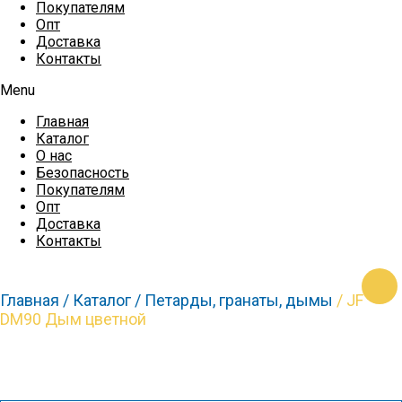
Покупателям
Опт
Доставка
Контакты
Menu
Главная
Каталог
О нас
Безопасность
Покупателям
Опт
Доставка
Контакты
https:
Главная /
Каталог /
Петарды, гранаты, дымы
/ JF
DМ90 Дым цветной