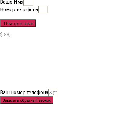
Ваше Имя
Номер телефона
Быстрый заказ
$ 88,-
Situs Slot
Slot
Slot Online
Slot Gacor
Slot Gacor Hari Ini
Situs Slot Gacor
Situs Slot Online
Judi Slot
Judi Slot Online
Link Slot
Ваш номер телефона
Заказать обратный звонок