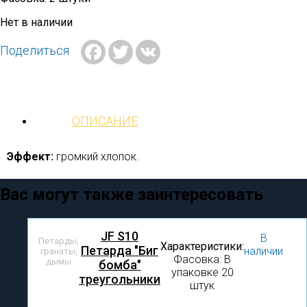
Нет в наличии
Facebook
Twitter
VK
Поделиться
ОПИСАНИЕ
Эффект:
громкий хлопок.
Вас могут также заинтересовать
JF S10
В
Петарды,
Характеристики:
Петарда "Биг
наличии
гранаты,
Фасовка: В
дымы
бомба"
упаковке 20
треугольники
штук