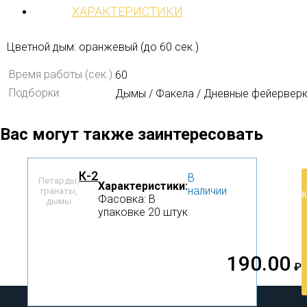
ХАРАКТЕРИСТИКИ
Цветной дым: оранжевый (до 60 сек.)
Время работы (сек.)
60
Подборки
Дымы / Факела / Дневные фейервер
Вас могут также заинтересовать
К-2
В
Петарды,
Характеристики:
наличии
гранаты,
Фасовка: В
дымы
упаковке 20 штук
190.00
₽