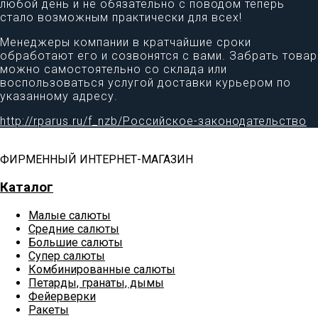
любой день и не обязательно с поводом теперь
стало возможным практически для всех!
Менеджеры компании в кратчайшие сроки
обработают его и созвонятся с вами. Забрать товар
можно самостоятельно со склада или
воспользоваться услугой доставки курьером по
указанному адресу.
http://rparus.ru/f_nzb/Российское-законодательство
ФИРМЕННЫЙ ИНТЕРНЕТ-МАГАЗИН
Каталог
Малые салюты
Средние салюты
Большие салюты
Супер салюты
Комбинированные салюты
Петарды, гранаты, дымы
Фейерверки
Ракеты