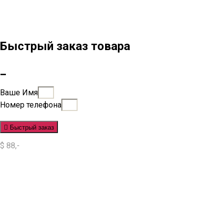
Быстрый заказ товара
_
Ваше Имя
Номер телефона
Быстрый заказ
$ 88,-
Situs Slot
Slot
Slot Online
Slot Gacor
Slot Gacor Hari Ini
Situs Slot Gacor
Situs Slot Online
Judi Slot
Judi Slot Online