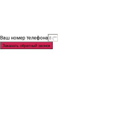
Slot Online
Slot Gacor
Slot Gacor Hari Ini
Situs Slot Gacor
Situs Slot Online
Judi Slot
Judi Slot Online
Link Slot
Ваш номер телефона
Заказать обратный звонок