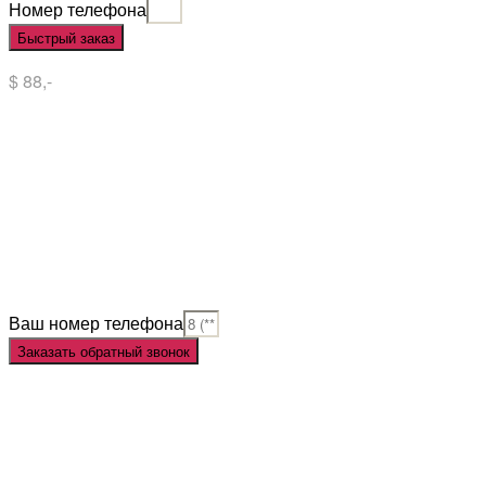
Номер телефона
Быстрый заказ
$ 88,-
Situs Slot
Slot
Slot Online
Slot Gacor
Slot Gacor Hari Ini
Situs Slot Gacor
Situs Slot Online
Judi Slot
Judi Slot Online
Link Slot
Ваш номер телефона
Заказать обратный звонок