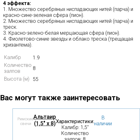
4 эффекта:
1. Множество серебряных ниспадающих нитей (парча) и
красно-сине-зеленая сфера (пион).
2. Множество серебряных ниспадающих нитей (парча) и
треск.
3. Красно-зелено-белая мерцающая сфера (пион).
4. Фиолетово-синие звезды и облако треска (трещащая
хризантема).
Калибр
1.9
Количество
8
залпов
Высота (м)
55
Вас могут также заинтересовать
Альтаир
В
Римские
Характеристики:
(1,5" х 8)
наличии
свечи
Калибр: 1,5″
Количество
залпов: 8