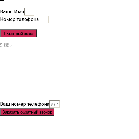
Ваше Имя
Номер телефона
Быстрый заказ
$ 88,-
Situs Slot
Slot
Slot Online
Slot Gacor
Slot Gacor Hari Ini
Situs Slot Gacor
Situs Slot Online
Judi Slot
Judi Slot Online
Link Slot
Ваш номер телефона
Заказать обратный звонок