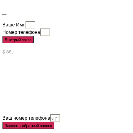
_
Ваше Имя
Номер телефона
Быстрый заказ
$ 88,-
Situs Slot
Slot
Slot Online
Slot Gacor
Slot Gacor Hari Ini
Situs Slot Gacor
Situs Slot Online
Judi Slot
Judi Slot Online
Link Slot
Ваш номер телефона
Заказать обратный звонок