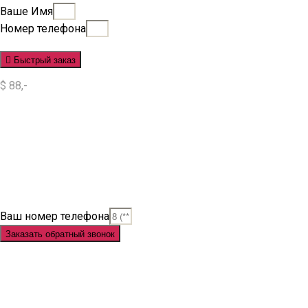
Ваше Имя
Номер телефона
Быстрый заказ
$ 88,-
Situs Slot
Slot
Slot Online
Slot Gacor
Slot Gacor Hari Ini
Situs Slot Gacor
Situs Slot Online
Judi Slot
Judi Slot Online
Link Slot
Ваш номер телефона
Заказать обратный звонок