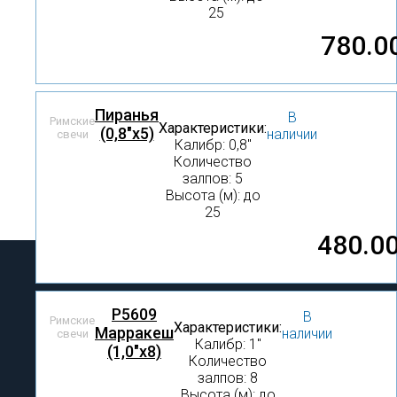
25
780.0
Пиранья
В
Римские
Характеристики:
(0,8"х5)
наличии
свечи
Калибр: 0,8″
Количество
залпов: 5
Высота (м): до
25
480.0
Р5609
В
Римские
Характеристики:
Марракеш
наличии
свечи
Калибр: 1″
(1,0"х8)
Количество
залпов: 8
Высота (м): до