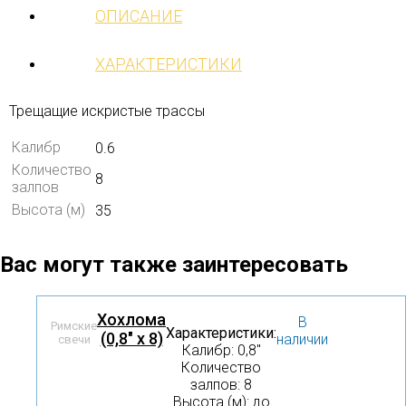
ОПИСАНИЕ
ХАРАКТЕРИСТИКИ
Трещащие искристые трассы
Калибр
0.6
Количество
8
залпов
Высота (м)
35
Вас могут также заинтересовать
Хохлома
В
Римские
Характеристики:
(0,8" х 8)
наличии
свечи
Калибр: 0,8″
Количество
залпов: 8
Высота (м): до