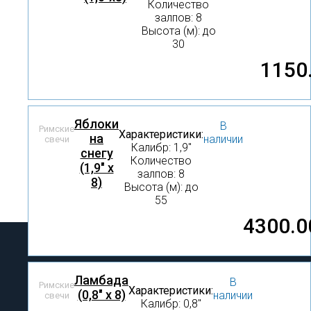
Количество
залпов: 8
Высота (м): до
30
1150
Яблоки
В
Римские
Характеристики:
на
наличии
свечи
Калибр: 1,9″
снегу
Количество
(1,9" х
залпов: 8
8)
Высота (м): до
55
4300.0
Ламбада
В
Римские
Характеристики:
(0,8" х 8)
наличии
свечи
Калибр: 0,8″