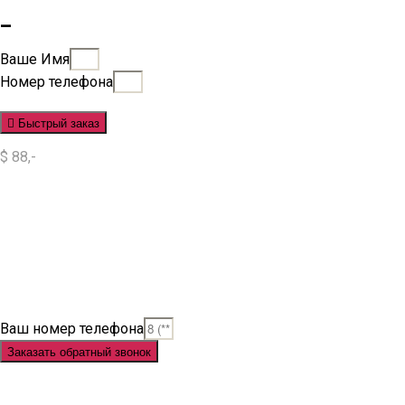
_
Ваше Имя
Номер телефона
Быстрый заказ
$ 88,-
Situs Slot
Slot
Slot Online
Slot Gacor
Slot Gacor Hari Ini
Situs Slot Gacor
Situs Slot Online
Judi Slot
Judi Slot Online
Link Slot
Ваш номер телефона
Заказать обратный звонок