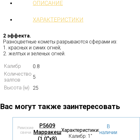
ОПИСАНИЕ
ХАРАКТЕРИСТИКИ
2 эффекта.
Разноцветные кометы разрываются сферами из:
1. красных и синих огней;
2. желтых и зеленых огней.
Калибр
0.8
Количество
5
залпов
Высота (м)
25
Вас могут также заинтересовать
Р5609
В
Римские
Характеристики:
Марракеш
наличии
свечи
Калибр: 1″
(1,0"х8)