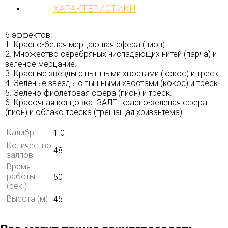
ХАРАКТЕРИСТИКИ
6 эффектов:
1. Красно-белая мерцающая сфера (пион).
2. Множество серебряных ниспадающих нитей (парча) и
зеленое мерцание.
3. Красные звезды с пышными хвостами (кокос) и треск.
4. Зеленые звезды с пышными хвостами (кокос) и треск.
5. Зелено-фиолетовая сфера (пион) и треск.
6. Красочная концовка. ЗАЛП: красно-зеленая сфера
(пион) и облако треска (трещащая хризантема).
Калибр
1.0
Количество
48
залпов
Время
работы
50
(сек.)
Высота (м)
45