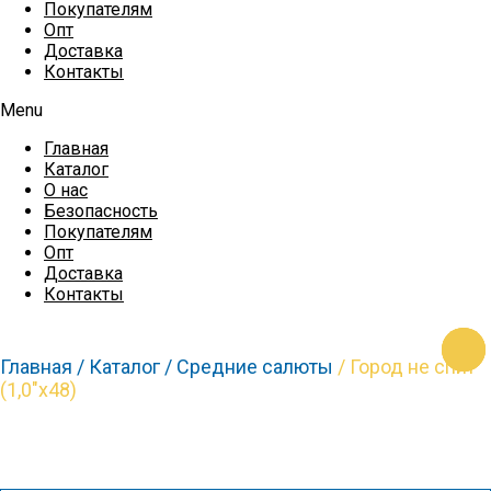
Покупателям
Опт
Доставка
Контакты
Menu
Главная
Каталог
О нас
Безопасность
Покупателям
Опт
Доставка
Контакты
https
https
https
https
https
Главная /
Каталог /
Средние салюты
/ Город не спит
(1,0″х48)