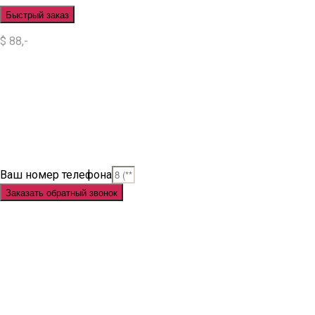
Быстрый заказ
$ 88,-
Situs Slot
Slot
Slot Online
Slot Gacor
Slot Gacor Hari Ini
Situs Slot Gacor
Situs Slot Online
Judi Slot
Judi Slot Online
Link Slot
Ваш номер телефона
Заказать обратный звонок