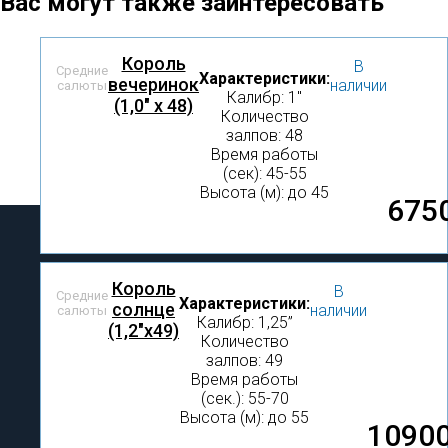
Вас могут также заинтересовать
Король
В
Средние
Характеристики:
вечеринок
наличии
салюты
Калибр: 1″
(1,0" х 48)
Количество
залпов: 48
Время работы
(сек): 45-55
Высота (м): до 45
675
Король
В
Средние
Характеристики:
солнце
наличии
салюты
Калибр: 1,25”
(1,2"х49)
Количество
залпов: 49
Время работы
(сек.): 55-70
Высота (м): до 55
10900