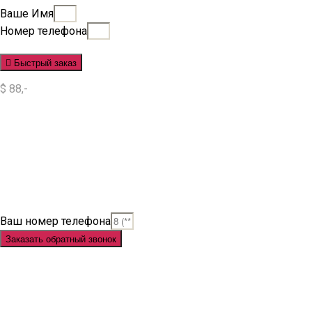
Ваше Имя
Номер телефона
Быстрый заказ
$ 88,-
Situs Slot
Slot
Slot Online
Slot Gacor
Slot Gacor Hari Ini
Situs Slot Gacor
Situs Slot Online
Judi Slot
Judi Slot Online
Link Slot
Ваш номер телефона
Заказать обратный звонок