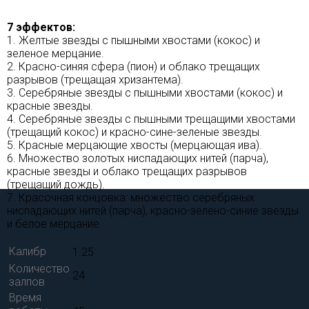
7 эффектов:
1. Желтые звезды с пышными хвостами (кокос) и
зеленое мерцание.
2. Красно-синяя сфера (пион) и облако трещащих
разрывов (трещащая хризантема).
3. Серебряные звезды с пышными хвостами (кокос) и
красные звезды.
4. Серебряные звезды с пышными трещащими хвостами
(трещащий кокос) и красно-сине-зеленые звезды.
5. Красные мерцающие хвосты (мерцающая ива).
6. Множество золотых ниспадающих нитей (парча),
красные звезды и облако трещащих разрывов
(трещащий дождь).
7. Красочная концовка: множество серебряных
ниспадающих нитей (парча), красно-зелено-синие звезды
и белое мерцание.
Калибр
1.25
Количество
24
залпов
Время