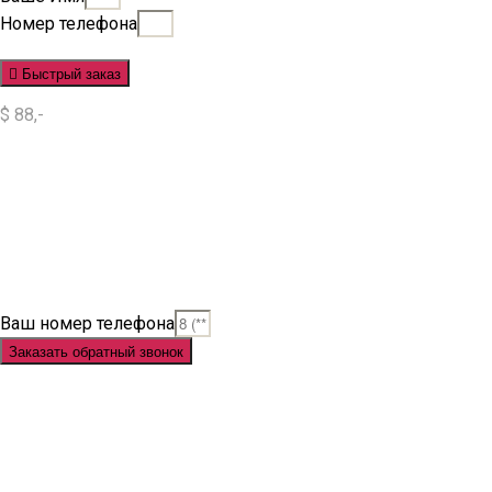
Номер телефона
Быстрый заказ
$ 88,-
Situs Slot
Slot
Slot Online
Slot Gacor
Slot Gacor Hari Ini
Situs Slot Gacor
Situs Slot Online
Judi Slot
Judi Slot Online
Link Slot
Ваш номер телефона
Заказать обратный звонок