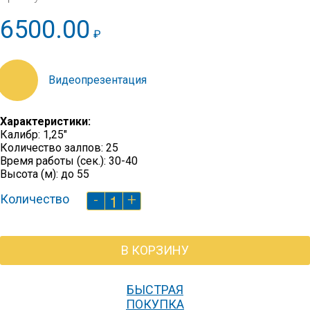
6500.00
₽
https://orfvideo.synology.me/20_21/P7750.mp4
Характеристики:
Калибр: 1,25″
Количество залпов: 25
Время работы (сек.): 30-40
Высота (м): до 55
Количество
-
+
Количество
Мустанг
(1,25"
х
В КОРЗИНУ
25)
БЫСТРАЯ
ПОКУПКА