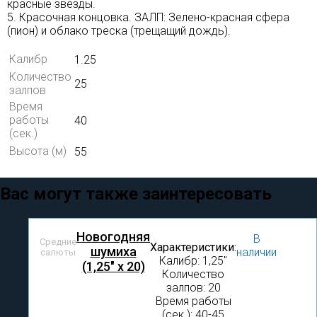
красные звезды.
5. Красочная концовка. ЗАЛП: Зелено-красная сфера
(пион) и облако треска (трещащий дождь).
Калибр
1.25
Количество
25
залпов
Время
работы
40
(сек.)
Высота (м)
55
Вас могут также заинтересовать
Новогодняя
В
Средние
Характеристики:
шумиха
наличии
салюты
Калибр: 1,25″
(1,25" х 20)
Количество
залпов: 20
Время работы
(сек.): 40-45