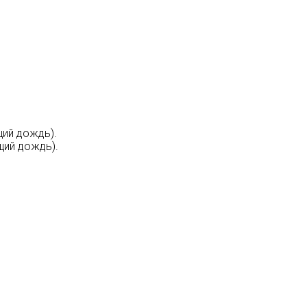
щий дождь).
щий дождь).