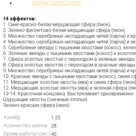
ХАРАКТЕРИСТИКИ
14 эффектов:
1. Сине-красно-белая мерцающая сфера (пион).
2. Зелено-фиолетово-белая мерцающая сфера (пион).
3. Множество серебряных ниспадающих нитей (парча) и кр
4. Множество серебряных ниспадающих нитей (парча) и з
5. Серебряные звезды с пышными хвостами (кокос), зеле
6. Зеленые звезды с пышными хвостами (кокос) и золотое
7. Сфера золотых хвостов с переходом в зеленые звезды
8. Сфера золотых хвостов с переходом в красные звезды
9. Множество серебряных ниспадающих нитей (парча) и 
10. Красные звезды с пышными хвостами (кокос), синяя сф
11. Мерцающие золотые хвосты (ива) и синяя сфера (пион)
12. Мерцающие золотые хвосты (ива) и зеленая сфера (пио
13-14. Красочная концовка. Выстреливает одновременно:
Шуршащие хвосты (снежные хлопья).
Зелено-красная сфера (пион).
Калибр
1.25
Количество залпов
28
Время работы (сек.)
40