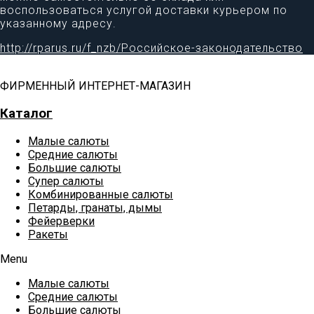
воспользоваться услугой доставки курьером по
указанному адресу.
http://rparus.ru/f_nzb/Российское-законодательство
ФИРМЕННЫЙ ИНТЕРНЕТ-МАГАЗИН
Каталог
Малые салюты
Средние салюты
Большие салюты
Супер салюты
Комбинированные салюты
Петарды, гранаты, дымы
Фейерверки
Ракеты
Menu
Малые салюты
Средние салюты
Большие салюты