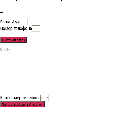
_
Ваше Имя
Номер телефона
Быстрый заказ
$ 88,-
Situs Slot
Slot
Slot Online
Slot Gacor
Slot Gacor Hari Ini
Situs Slot Gacor
Situs Slot Online
Judi Slot
Judi Slot Online
Link Slot
Ваш номер телефона
Заказать обратный звонок