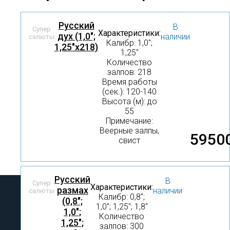
Русский
В
Супер
Характеристики:
дух (1,0";
наличии
салюты
Калибр: 1,0″;
1,25"х218)
1,25″
Количество
залпов: 218
Время работы
(сек.): 120-140
Высота (м): до
55
Примечание:
Веерные залпы,
5950
свист
Русский
В
Супер
Характеристики:
размах
наличии
салюты
Калибр: 0,8″;
(0,8";
1,0″; 1,25″; 1,8″
1,0";
Количество
1,25";
залпов: 300