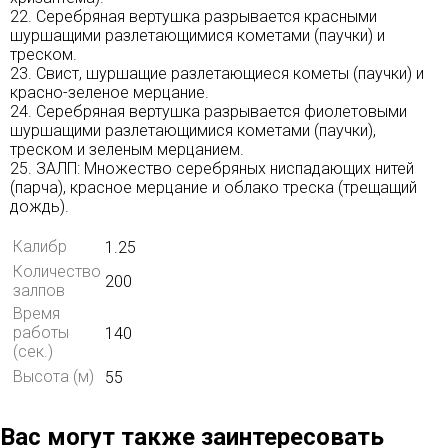
22. Серебряная вертушка разрывается красными
шуршащими разлетающимися кометами (паучки) и
треском.
23. Свист, шуршащие разлетающиеся кометы (паучки) и
красно-зеленое мерцание.
24. Серебряная вертушка разрывается фиолетовыми
шуршащими разлетающимися кометами (паучки),
треском и зеленым мерцанием.
25. ЗАЛП: Множество серебряных ниспадающих нитей
(парча), красное мерцание и облако треска (трещащий
дождь).
Калибр
1.25
Количество
200
залпов
Время
работы
140
(сек.)
Высота (м)
55
Вас могут также заинтересовать