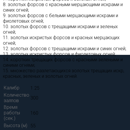
8. золотых форсов с красными мерцающими искрами и
синих огней;
9. золотых форсов с белыми мерцающими искрами и
фиолетовых огней;
10. золотых форсов с трещащими искрами и зеленых
огней;
11. золотых искристых форсов и красных мерцающих
огней;
12. золотых форсов с трещащими искрами и синих огней;
13. золотых искристых форсов и фиолетовых огней;
14. коротких трещащих форсов с красными зелеными и
синими огнями;
15. множество разлетающихся золотых трещащих искр,
красных, зеленых и золотых огней.
Калибр
1.25
Количество
300
залпов
Время
работы
160
(сек.)
Высота (м)
55