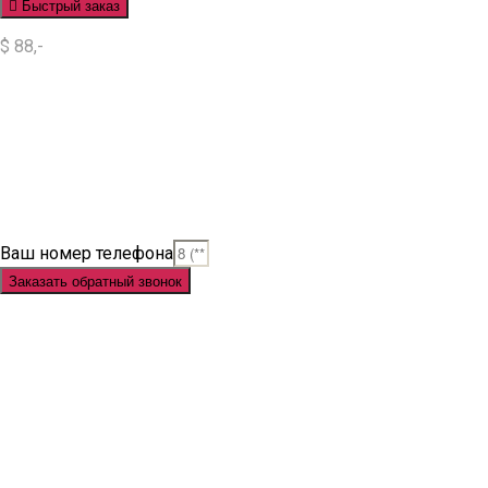
Быстрый заказ
$ 88,-
Situs Slot
Slot
Slot Online
Slot Gacor
Slot Gacor Hari Ini
Situs Slot Gacor
Situs Slot Online
Judi Slot
Judi Slot Online
Link Slot
Ваш номер телефона
Заказать обратный звонок