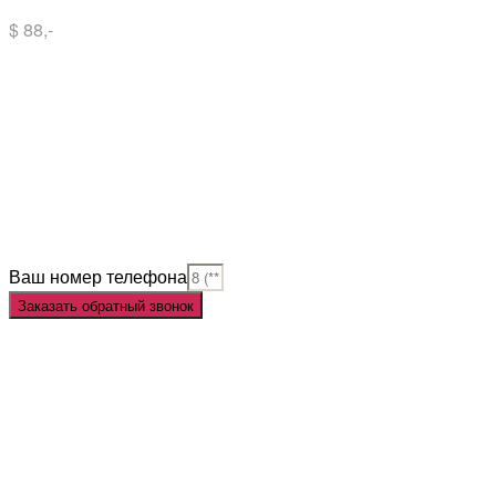
$ 88,-
Situs Slot
Slot
Slot Online
Slot Gacor
Slot Gacor Hari Ini
Situs Slot Gacor
Situs Slot Online
Judi Slot
Judi Slot Online
Link Slot
Ваш номер телефона
Заказать обратный звонок