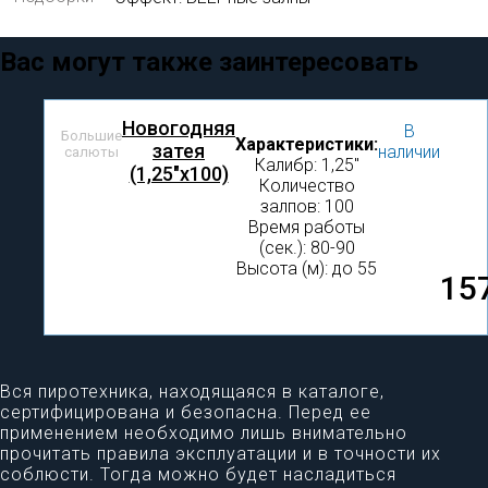
Вас могут также заинтересовать
Новогодняя
В
Большие
Характеристики:
затея
наличии
салюты
Калибр: 1,25″
(1,25"х100)
Количество
залпов: 100
Время работы
(сек.): 80-90
Высота (м): до 55
15
Вся пиротехника, находящаяся в каталоге,
сертифицирована и безопасна. Перед ее
применением необходимо лишь внимательно
прочитать правила эксплуатации и в точности их
соблюсти. Тогда можно будет насладиться