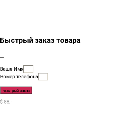
Быстрый заказ товара
_
Ваше Имя
Номер телефона
Быстрый заказ
$ 88,-
Situs Slot
Slot
Slot Online
Slot Gacor
Slot Gacor Hari Ini
Situs Slot Gacor
Situs Slot Online