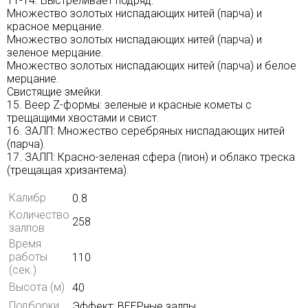
11-14. Выстреливает подряд:
Множество золотых ниспадающих нитей (парча) и
красное мерцание.
Множество золотых ниспадающих нитей (парча) и
зеленое мерцание.
Множество золотых ниспадающих нитей (парча) и белое
мерцание.
Свистящие змейки.
15. Веер Z-формы: зеленые и красные кометы с
трещащими хвостами и свист.
16. ЗАЛП: Множество серебряных ниспадающих нитей
(парча).
17. ЗАЛП: Красно-зеленая сфера (пион) и облако треска
(трещащая хризантема).
Калибр
0.8
Количество
258
залпов
Время
работы
110
(сек.)
Высота (м)
40
Подборки
Эффект: ВЕЕРные залпы