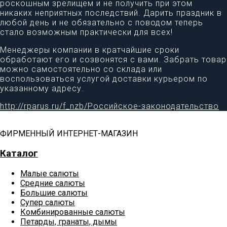
роскошным зрелищем и не получить при этом
никаких неприятных последствий. Дарить праздник в
любой день и не обязательно с поводом теперь
стало возможным практически для всех!
Менеджеры компании в кратчайшие сроки
обработают его и созвонятся с вами. Забрать товар
можно самостоятельно со склада или
воспользоваться услугой доставки курьером по
указанному адресу.
http://rparus.ru/f_nzb/Российское-законодательство
ФИРМЕННЫЙ ИНТЕРНЕТ-МАГАЗИН
Каталог
Малые салюты
Средние салюты
Большие салюты
Супер салюты
Комбинированные салюты
Петарды, гранаты, дымы