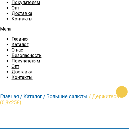
Покупателям
Опт
Доставка
Контакты
Menu
Главная
Каталог
О нас
Безопасность
Покупателям
Опт
Доставка
Контакты
https
https
https
Главная /
Каталог /
Большие салюты
/ Держитесь!
(0,8х258)